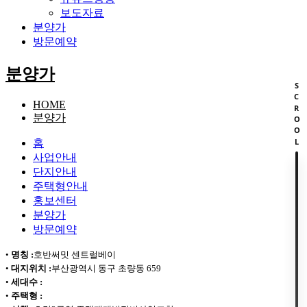
보도자료
분양가
방문예약
분양가
SCROOL
HOME
분양가
홈
사업안내
단지안내
주택형안내
홍보센터
분양가
방문예약
•
명칭 :
호반써밋 센트럴베이
•
대지위치 :
부산광역시 동구 초량동 659
•
세대수 :
•
주택형 :