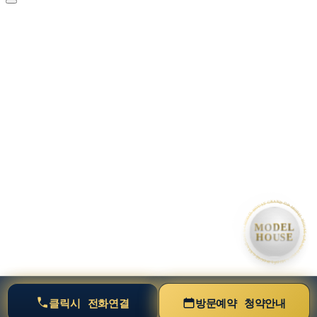
• MODEL HOUSE GRAND OPEN • MODEL HOUSE GRAND OPEN • MODEL HOUSE GRAND OPE
MODEL
HOUSE
클릭시
전화연결
방문예약
청약안내