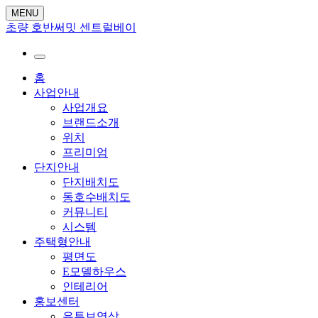
MENU
초량 호반써밋 센트럴베이
홈
사업안내
사업개요
브랜드소개
위치
프리미엄
단지안내
단지배치도
동호수배치도
커뮤니티
시스템
주택형안내
평면도
E모델하우스
인테리어
홍보센터
유튜브영상