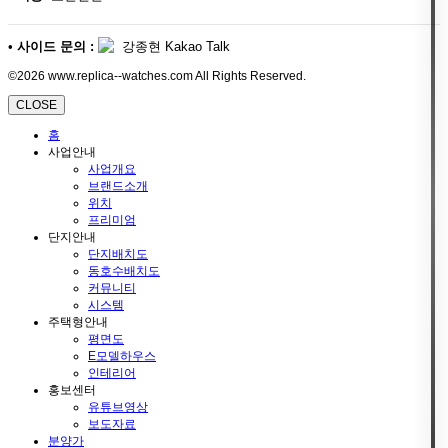
•
사이드 문의 :
강종현 Kakao Talk
©2026 www.replica--watches.com All Rights Reserved.
CLOSE
홈
사업안내
사업개요
브랜드소개
위치
프리미엄
단지안내
단지배치도
동호수배치도
커뮤니티
시스템
주택형안내
평면도
E모델하우스
인테리어
홍보센터
유튜브영상
보도자료
분양가