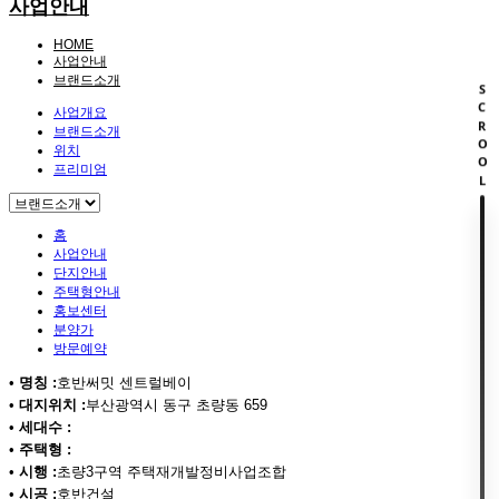
사업안내
HOME
사업안내
브랜드소개
SCROOL
사업개요
브랜드소개
위치
프리미엄
홈
사업안내
단지안내
주택형안내
홍보센터
분양가
방문예약
•
명칭 :
호반써밋 센트럴베이
•
대지위치 :
부산광역시 동구 초량동 659
•
세대수 :
•
주택형 :
•
시행 :
초량3구역 주택재개발정비사업조합
•
시공 :
호반건설