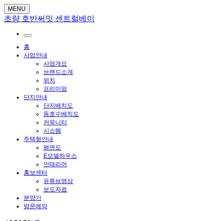
MENU
초량 호반써밋 센트럴베이
홈
사업안내
사업개요
브랜드소개
위치
프리미엄
단지안내
단지배치도
동호수배치도
커뮤니티
시스템
주택형안내
평면도
E모델하우스
인테리어
홍보센터
유튜브영상
보도자료
분양가
방문예약