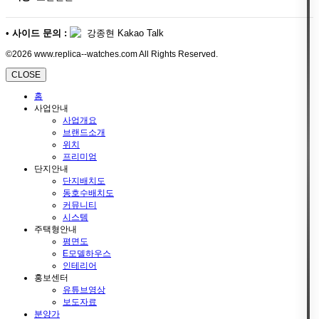
•
사이드 문의 :
강종현 Kakao Talk
©2026 www.replica--watches.com All Rights Reserved.
CLOSE
홈
사업안내
사업개요
브랜드소개
위치
프리미엄
단지안내
단지배치도
동호수배치도
커뮤니티
시스템
주택형안내
평면도
E모델하우스
인테리어
홍보센터
유튜브영상
보도자료
분양가