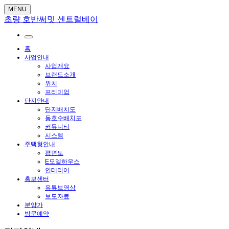
MENU
초량 호반써밋 센트럴베이
홈
사업안내
사업개요
브랜드소개
위치
프리미엄
단지안내
단지배치도
동호수배치도
커뮤니티
시스템
주택형안내
평면도
E모델하우스
인테리어
홍보센터
유튜브영상
보도자료
분양가
방문예약