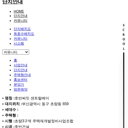
단지안내
HOME
단지안내
커뮤니티
SCROOL
단지배치도
동호수배치도
커뮤니티
시스템
홈
사업안내
단지안내
주택형안내
홍보센터
분양가
방문예약
•
명칭 :
호반써밋 센트럴베이
•
대지위치 :
부산광역시 동구 초량동 659
•
세대수 :
•
주택형 :
•
시행 :
초량3구역 주택재개발정비사업조합
•
시공 :
호반건설