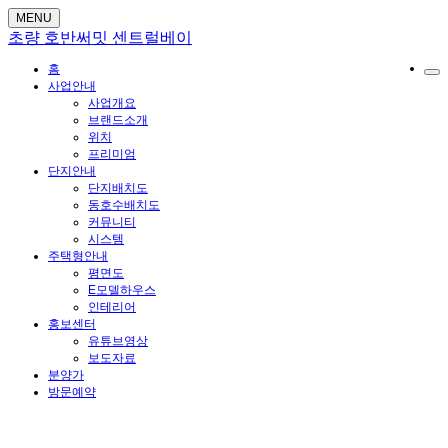
MENU
초량 호반써밋 센트럴베이
홈
사업안내
사업개요
브랜드소개
위치
프리미엄
단지안내
단지배치도
동호수배치도
커뮤니티
시스템
주택형안내
평면도
E모델하우스
인테리어
홍보센터
유튜브영상
보도자료
분양가
방문예약