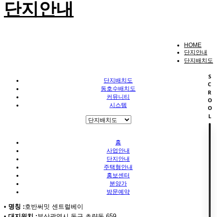
단지안내
HOME
단지안내
단지배치도
SCROOL
단지배치도
동호수배치도
커뮤니티
시스템
홈
사업안내
단지안내
주택형안내
홍보센터
분양가
방문예약
•
명칭 :
호반써밋 센트럴베이
•
대지위치 :
부산광역시 동구 초량동 659