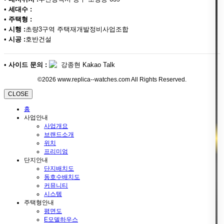
•
세대수 :
•
주택형 :
•
시행 :
초량3구역 주택재개발정비사업조합
•
시공 :
호반건설
•
사이드 문의 :
강종현 Kakao Talk
©2026 www.replica--watches.com All Rights Reserved.
CLOSE
홈
사업안내
사업개요
브랜드소개
위치
프리미엄
단지안내
단지배치도
동호수배치도
커뮤니티
시스템
주택형안내
평면도
E모델하우스